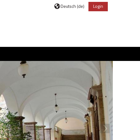
Deutsch ‎(de)‎
Login